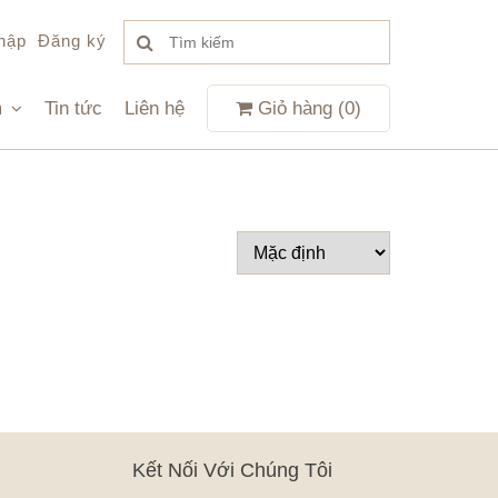
hập
Đăng ký
m
Tin tức
Liên hệ
Giỏ hàng (
0
)
Kết Nối Với Chúng Tôi