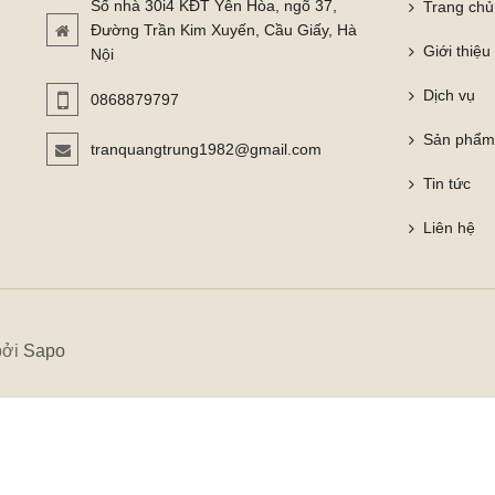
Số nhà 30i4 KĐT Yên Hòa, ngõ 37,
Trang chủ
Đường Trần Kim Xuyến, Cầu Giấy, Hà
Giới thiệu
Nội
Dịch vụ
0868879797
Sản phẩ
tranquangtrung1982@gmail.com
Tin tức
Liên hệ
bởi
Sapo