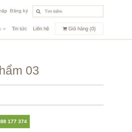
hập
Đăng ký
m
Tin tức
Liên hệ
Giỏ hàng (
0
)
phẩm 03
88 177 374